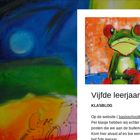
Vijfde leerja
KLASBLOG
Op de website (
basisschool
Per klasje hebben wij echte
posten die we aan de buiten
Kom hier alvast af en toe een
het 5de leejaar.