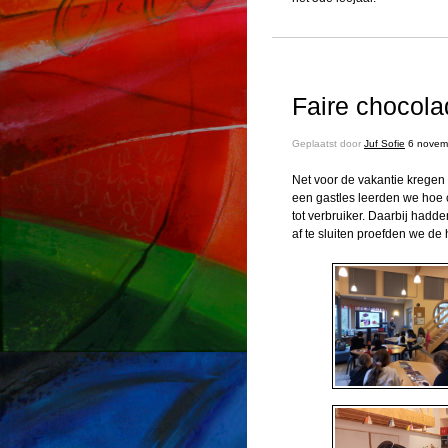
Faire chocola
Geplaatst door
Juf Sofie
6 novem
Net voor de vakantie kregen
een gastles leerden we hoe
tot verbruiker. Daarbij hadd
af te sluiten proefden we de