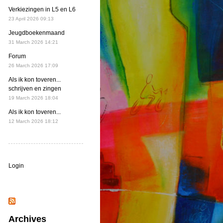
Verkiezingen in L5 en L6
23 April 2026 09:13
Jeugdboekenmaand
31 March 2026 14:21
Forum
26 March 2026 17:09
Als ik kon toveren...
schrijven en zingen
19 March 2026 18:04
Als ik kon toveren...
12 March 2026 18:12
Login
Archives