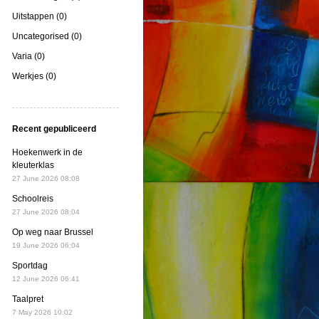
Uitstappen (0)
Uncategorised (0)
Varia (0)
Werkjes (0)
Recent gepubliceerd
Hoekenwerk in de
kleuterklas
27 June 2026 08:08
Schoolreis
27 June 2026 08:04
Op weg naar Brussel
19 June 2026 06:04
Sportdag
12 June 2026 06:41
Taalpret
7 May 2026 10:02