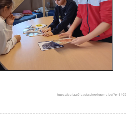
https://leerjaar5.basisschoolkuurne.be/?p=3465