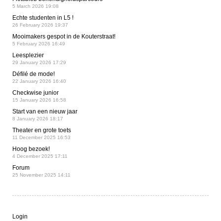
5 March 2026 19:08
Echte studenten in L5 !
26 February 2026 19:37
Mooimakers gespot in de Kouterstraat!
5 February 2026 16:49
Leesplezier
29 January 2026 17:29
Défilé de mode!
22 January 2026 16:40
Checkwise junior
15 January 2026 16:58
Start van een nieuw jaar
8 January 2026 18:17
Theater en grote toets
11 December 2025 16:53
Hoog bezoek!
4 December 2025 17:11
Forum
25 November 2025 14:11
Login