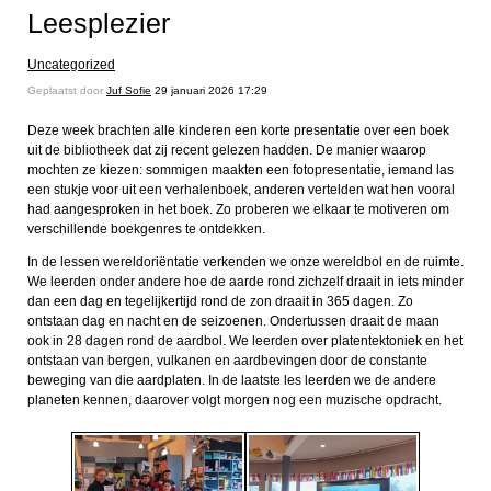
Leesplezier
Uncategorized
Geplaatst door
Juf Sofie
29 januari 2026 17:29
Deze week brachten alle kinderen een korte presentatie over een boek
uit de bibliotheek dat zij recent gelezen hadden. De manier waarop
mochten ze kiezen: sommigen maakten een fotopresentatie, iemand las
een stukje voor uit een verhalenboek, anderen vertelden wat hen vooral
had aangesproken in het boek. Zo proberen we elkaar te motiveren om
verschillende boekgenres te ontdekken.
In de lessen wereldoriëntatie verkenden we onze wereldbol en de ruimte.
We leerden onder andere hoe de aarde rond zichzelf draait in iets minder
dan een dag en tegelijkertijd rond de zon draait in 365 dagen. Zo
ontstaan dag en nacht en de seizoenen. Ondertussen draait de maan
ook in 28 dagen rond de aardbol. We leerden over platentektoniek en het
ontstaan van bergen, vulkanen en aardbevingen door de constante
beweging van die aardplaten. In de laatste les leerden we de andere
planeten kennen, daarover volgt morgen nog een muzische opdracht.