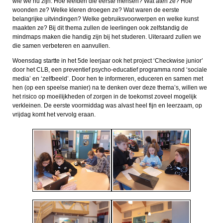
wie we nu zijn. Hoe leefden die eerste mensen? Wat aten ze? Hoe
woonden ze? Welke kleren droegen ze? Wat waren de eerste
belangrijke uitvindingen? Welke gebruiksvoorwerpen en welke kunst
maakten ze? Bij dit thema zullen de leerlingen ook zelfstandig de
mindmaps maken die handig zijn bij het studeren. Uiteraard zullen we
die samen verbeteren en aanvullen.
Woensdag startte in het 5de leerjaar ook het project ‘Checkwise junior’
door het CLB, een preventief psycho-educatief programma rond ‘sociale
media’ en ‘zelfbeeld’. Door hen te informeren, educeren en samen met
hen (op een speelse manier) na te denken over deze thema’s, willen we
het risico op moeilijkheden of zorgen in de toekomst zoveel mogelijk
verkleinen. De eerste voormiddag was alvast heel fijn en leerzaam, op
vrijdag komt het vervolg eraan.