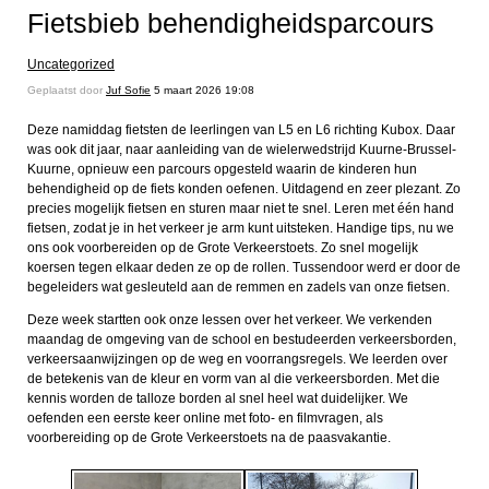
Fietsbieb behendigheidsparcours
Uncategorized
Geplaatst door
Juf Sofie
5 maart 2026 19:08
Deze namiddag fietsten de leerlingen van L5 en L6 richting Kubox. Daar
was ook dit jaar, naar aanleiding van de wielerwedstrijd Kuurne-Brussel-
Kuurne, opnieuw een parcours opgesteld waarin de kinderen hun
behendigheid op de fiets konden oefenen. Uitdagend en zeer plezant. Zo
precies mogelijk fietsen en sturen maar niet te snel. Leren met één hand
fietsen, zodat je in het verkeer je arm kunt uitsteken. Handige tips, nu we
ons ook voorbereiden op de Grote Verkeerstoets. Zo snel mogelijk
koersen tegen elkaar deden ze op de rollen. Tussendoor werd er door de
begeleiders wat gesleuteld aan de remmen en zadels van onze fietsen.
Deze week startten ook onze lessen over het verkeer. We verkenden
maandag de omgeving van de school en bestudeerden verkeersborden,
verkeersaanwijzingen op de weg en voorrangsregels. We leerden over
de betekenis van de kleur en vorm van al die verkeersborden. Met die
kennis worden de talloze borden al snel heel wat duidelijker. We
oefenden een eerste keer online met foto- en filmvragen, als
voorbereiding op de Grote Verkeerstoets na de paasvakantie.