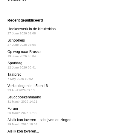
Recent gepubliceerd
Hoekenwerk in de kleuterklas
27 June 2026 08:08
Schoolreis
27 June 2026 08:04
Op weg naar Brussel
19 June 2026 06:04
Sportdag
12 June 2026 06:41
Taalpret
7 May 2026 10:02
Verkiezingen in L5 en L6
23 April 2026 09:13
Jeugdboekenmaand
31 March 2026 14:21
Forum
26 March 2026 17:09
Als ik kon toveren... schrijven en zingen
19 March 2026 18:04
Als ik kon toveren...