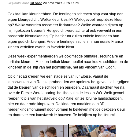
Geplaatst door
Juf Sofie
20 november 2025 16:59
Ook taal kan kleur hebben. De leerlingen schreven stap voor stap een
eigen kleurgedicht. Welke kleur kies ik? Welk gevoel roept deze kleur
op? Welke woorden associeer ik daarmee? Welke woorden rijmen op
mijn gekozen kleuren? Het gedicht werd achteraf ook verwerkt in een
passende kleurtekening. Op het forum zullen enkele leerlingen hun
eigen gedicht brengen. Andere leerlingen zullen in hun eerste Franse
zinnen vertellen over hun favoriete kleur.
Deze week experimenteerden we ook met de primaire, secundaire en
tertiaire kleuren. Met een tertiair kleurenpallet naar keuze schilderden de
kinderen in de stijl van het pointillisme, net als Vincent Van Gogh.
Op dinsdag kregen we een stageles van juf Eloïse. Vanuit de
kunstwerken van Rothko probeerden we opnieuw het gevoel te begrijpen
dat de kleuren van de schilderijen opriepen. Daarnaast dachten we na
over de Eerste Wereldoorlog, het thema in de lessen WO. Welk gevoel
roepen foto’s van het slagveld op? Kale, grijze, bruine landschappen,
hier en daar rode klaprozen. De kinderen maakten een 3D-
herdenkingsmonument door vormen te bekleven met de gekozen kleur
en daarmee een kunstwerk te bouwen. Te bekijken op het forum!