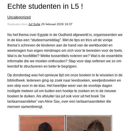
Echte studenten in L5 !
Uncategorized
Geplaatst door
Juf Sofie
26 februari 2026 19:37
Nu het thema over Egypte in de Oudheid afgewerkt is, organiseerden we
in de klas een “studeernamiddag”. Met de tips en trics uit de vorige
thema’s schreven de kinderen aan de hand van de werkbundel en
weetvragen hun eigen mindmaps om zich voor te bereiden voor de toets.
Wat is de hoofdtitel? Welke tussentitels noteren we? Wat is de essentiële
informatie die we moeten onthouden? Stap voor stap oefenen we zo om
leerstof te structureren en beter te begrijpen.
Op donderdag was het opnieuw tijd om onze boeken in te wisselen in de
bibliotheek. Iedereen ging op zoek naar leesboeken, weetjesboeken en
een strip voor in de klas. Het heerlijke weer van de voorbije dagen
nodigde meteen uit om buiten een hoekje te zoeken en in de nieuwe
boeken te duiken. Als afsluiter las juf ook voor uit het boek ‘De
lantaarnaansteker’ van Aline Sax, over een lantaarnaansteker die
mensen samenbrengt.