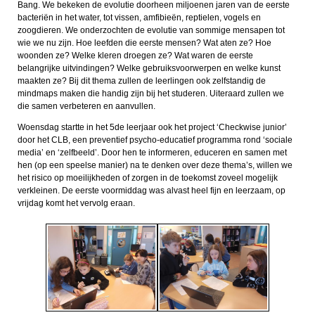
Bang. We bekeken de evolutie doorheen miljoenen jaren van de eerste
bacteriën in het water, tot vissen, amfibieën, reptielen, vogels en
zoogdieren. We onderzochten de evolutie van sommige mensapen tot
wie we nu zijn. Hoe leefden die eerste mensen? Wat aten ze? Hoe
woonden ze? Welke kleren droegen ze? Wat waren de eerste
belangrijke uitvindingen? Welke gebruiksvoorwerpen en welke kunst
maakten ze? Bij dit thema zullen de leerlingen ook zelfstandig de
mindmaps maken die handig zijn bij het studeren. Uiteraard zullen we
die samen verbeteren en aanvullen.
Woensdag startte in het 5de leerjaar ook het project ‘Checkwise junior’
door het CLB, een preventief psycho-educatief programma rond ‘sociale
media’ en ‘zelfbeeld’. Door hen te informeren, educeren en samen met
hen (op een speelse manier) na te denken over deze thema’s, willen we
het risico op moeilijkheden of zorgen in de toekomst zoveel mogelijk
verkleinen. De eerste voormiddag was alvast heel fijn en leerzaam, op
vrijdag komt het vervolg eraan.