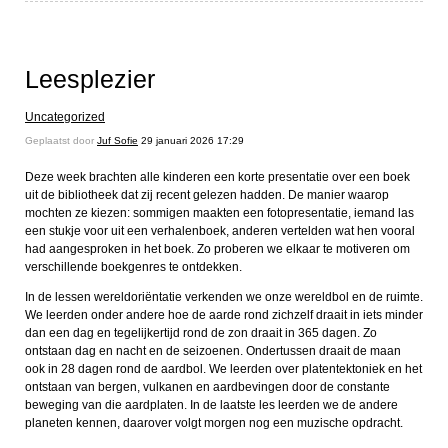
Leesplezier
Uncategorized
Geplaatst door
Juf Sofie
29 januari 2026 17:29
Deze week brachten alle kinderen een korte presentatie over een boek
uit de bibliotheek dat zij recent gelezen hadden. De manier waarop
mochten ze kiezen: sommigen maakten een fotopresentatie, iemand las
een stukje voor uit een verhalenboek, anderen vertelden wat hen vooral
had aangesproken in het boek. Zo proberen we elkaar te motiveren om
verschillende boekgenres te ontdekken.
In de lessen wereldoriëntatie verkenden we onze wereldbol en de ruimte.
We leerden onder andere hoe de aarde rond zichzelf draait in iets minder
dan een dag en tegelijkertijd rond de zon draait in 365 dagen. Zo
ontstaan dag en nacht en de seizoenen. Ondertussen draait de maan
ook in 28 dagen rond de aardbol. We leerden over platentektoniek en het
ontstaan van bergen, vulkanen en aardbevingen door de constante
beweging van die aardplaten. In de laatste les leerden we de andere
planeten kennen, daarover volgt morgen nog een muzische opdracht.