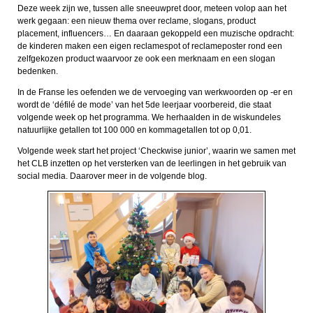
Deze week zijn we, tussen alle sneeuwpret door, meteen volop aan het
werk gegaan: een nieuw thema over reclame, slogans, product
placement, influencers… En daaraan gekoppeld een muzische opdracht:
de kinderen maken een eigen reclamespot of reclameposter rond een
zelfgekozen product waarvoor ze ook een merknaam en een slogan
bedenken.
In de Franse les oefenden we de vervoeging van werkwoorden op -er en
wordt de ‘défilé de mode’ van het 5de leerjaar voorbereid, die staat
volgende week op het programma. We herhaalden in de wiskundeles
natuurlijke getallen tot 100 000 en kommagetallen tot op 0,01.
Volgende week start het project ‘Checkwise junior’, waarin we samen met
het CLB inzetten op het versterken van de leerlingen in het gebruik van
social media. Daarover meer in de volgende blog.