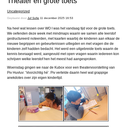
Theater en grote toets
Uncategorized
Geplaatst door
Juf Sofie
11 december 2025 16:53
Na heel wat lessen over WO I was het vandaag tijd voor de grote toets.
We oefenden deze week met mindmaps waarin we samen alle leerstof
gestructureerd noteerden, met kaarten waarbij de kinderen aan elkaar de
nieuwe begrippen en gebeurtenissen uitlegden en met vragen die de
kinderen zelf hadden bedacht. Het werd een uitgebreide toets waarin de
kennis bevraagd werd, aangevuld met open vragen waarin iedereen kon
schrijven welke leerstof hen het meest had aangesproken.
Woensdag gingen we naar de Kubox voor een theatervoorstelling van
Piv Huvluv: ‘Voorzichtig hé’. Piv vertelde daarin heel wat grappige
anekdotes over zijn eigen kindertijd.